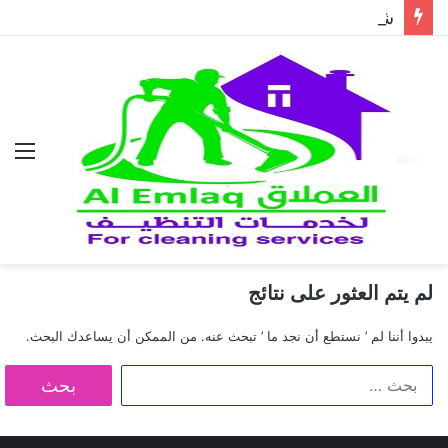
شركة مكافحة الحمام في دبي..حلول احترافية لطرد الحمام وحماية المباني نهائيًا
الق
لم يتم العثور على نتائج
يبدوا أننا لم ’ نستطع أن نجد ما ’ تبحث عنه. من الممكن أن يساعدك البحث.
البحث
عن: