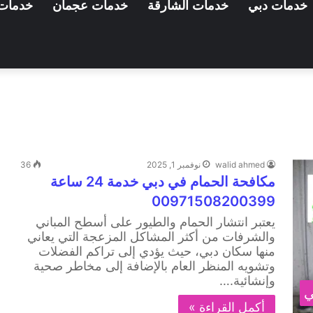
خدمات دبي
خدمات الشارقة
خدمات عجمان
خدمات 
walid ahmed
نوفمبر 1, 2025
36
مكافحة الحمام في دبي خدمة 24 ساعة
00971508200399
يعتبر انتشار الحمام والطيور على أسطح المباني
والشرفات من أكثر المشاكل المزعجة التي يعاني
منها سكان دبي، حيث يؤدي إلى تراكم الفضلات
وتشويه المنظر العام بالإضافة إلى مخاطر صحية
وإنشائية.…
ي
أكمل القراءة »