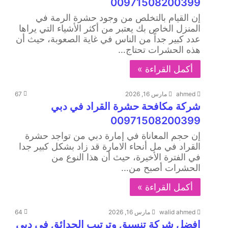
00971508200399
إن القيام بالتخلص من وجود حشرة الرمة في
المنزل الخاص بك يعتبر من أكثر الأشياء التي يراها
عدد كبير جداً من الناس في غاية الصعوبة، حيث أن
هذه الحشرات تحتاج…
أكمل القراءة »
ahmed
مارس 16, 2026
67
شركة مكافحة حشرة القراد في دبي
00971508200399
إن حجم المعاناة في إمارة دبي من تواجد حشرة
القراد في مل أنحاء الامارة قد زاد بشكل كبير جدا
في الفترة الأخيرة، حيث أن هذا النوع من
الحشرات أصبح من…
أكمل القراءة »
walid ahmed
مارس 16, 2026
64
افضل شركة تنسيق وترتيب الحدائق في دبي