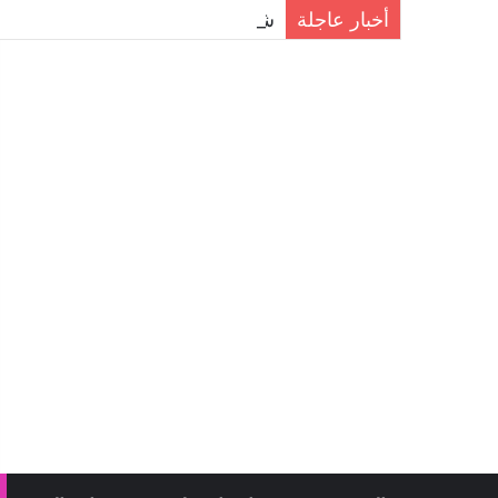
أخبار عاجلة
شركة مكافحة الحمام في دبي..حلول ا