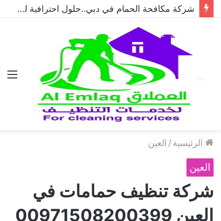
شركة مكافحة الحمام في دبي..حلول احترافية لطرد الحمام وحماية المباني نهائيًا
الق
الرئيسية
/
العين
العين
شركة تنظيف حمامات في
العين 00971508200399